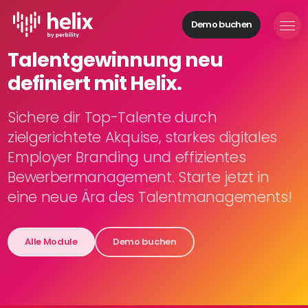
Demo buchen
Helix Module
Talentgewinnung neu
Organisationen
definiert mit Helix.
aufbauen
Personal
managen
Sichere dir Top-Talente durch
Talente
zielgerichtete Akquise, starkes digitales
gewinnen
Employer Branding und effizientes
Mitarbeitende
Bewerbermanagement. Starte jetzt in
entwickeln
eine neue Ära des Talentmanagements!
Feedback
geben
Prozesse
Alle Module
Demo buchen
digitalisieren
Lösungen