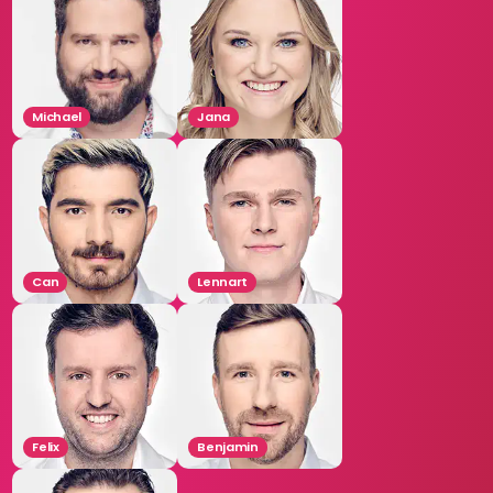
Michael
Jana
Can
Lennart
Felix
Benjamin