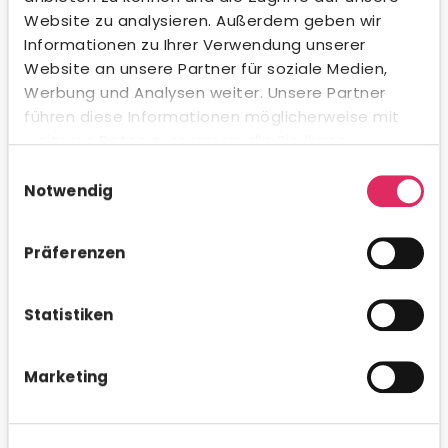
Website zu analysieren. Außerdem geben wir
Informationen zu Ihrer Verwendung unserer
Website an unsere Partner für soziale Medien,
Werbung und Analysen weiter. Unsere Partner
führen diese Informationen möglicherweise mit
weiteren Daten zusammen, die Sie ihnen
bereitgestellt haben oder die sie im Rahmen Ihrer
Einwilligungsauswahl
Nutzung der Dienste gesammelt haben.
Notwendig
Präferenzen
Ausbildungsmanagement
Statistiken
Revolutioniere dein Ausbildungsmanagement mit
Helix. Vereinfache die Planung und Durchführung der
Ausbildung in deinem Unternehmen. Ermögliche eine
Marketing
digitale Verwaltung von Berichtsheften, Lernzielen und
Prüfungsleistungen, inklusive eines automatischen
Notenschnittkalkulators. Verabschiede dich von