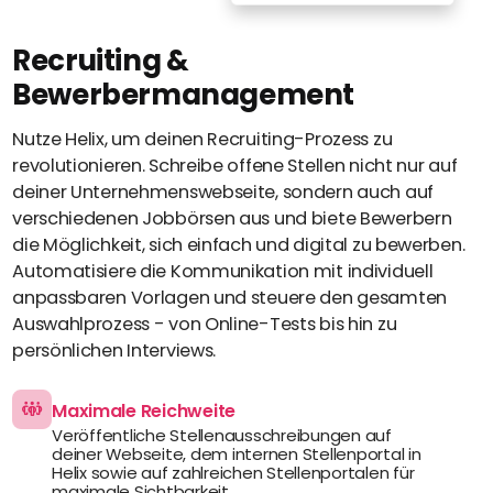
Perbility
Recruiting &
Offene
Stellen
Bewerbermanagement
Compliance
Nutze Helix, um deinen Recruiting-Prozess zu
Kontakt
revolutionieren. Schreibe offene Stellen nicht nur auf
deiner Unternehmenswebseite, sondern auch auf
Deutsch
Theme-
verschiedenen Jobbörsen aus und biete Bewerbern
Wechseln
die Möglichkeit, sich einfach und digital zu bewerben.
Automatisiere die Kommunikation mit individuell
anpassbaren Vorlagen und steuere den gesamten
Auswahlprozess - von Online-Tests bis hin zu
persönlichen Interviews.
Maximale Reichweite
Veröffentliche Stellenausschreibungen auf
deiner Webseite, dem internen Stellenportal in
Helix sowie auf zahlreichen Stellenportalen für
maximale Sichtbarkeit.