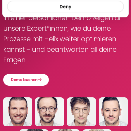
Wir sind für dich da!
Deny
In einer persönlichen Demo zeigen dir
unsere Expert*innen, wie du deine
Prozesse mit Helix weiter optimieren
kannst – und beantworten all deine
Fragen.
Demo buchen