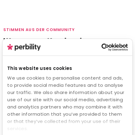
STIMMEN AUS DER COMMUNITY
Was unsere Kunden dazu
sagen
This website uses cookies
We use cookies to personalise content and ads,
to provide social media features and to analyse
our traffic. We also share information about your
Alexandra Hasselkuss
use of our site with our social media, advertising
Kreissparkasse Esslingen-
Frank Messinger
Nürtingen
Bank 1 Saar eG
and analytics partners who may combine it with
other information that you’ve provided to them
or that they’ve collected from your use of their
services.